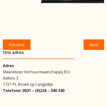
Bericht
Previous
Next
Previous
Next
navigatie
post:
post:
Ons adres
Adres
Meereboer Verhuurmaatschappij B.V.
Aalbos 3
1721 PL Broek op Langedijk
Telefoon:
0031 – (0)226 – 340 340