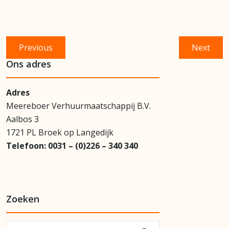
Bericht
Previous
Next
Previous
Next
navigatie
post:
post:
Ons adres
Adres
Meereboer Verhuurmaatschappij B.V.
Aalbos 3
1721 PL Broek op Langedijk
Telefoon:
0031 – (0)226 – 340 340
Zoeken