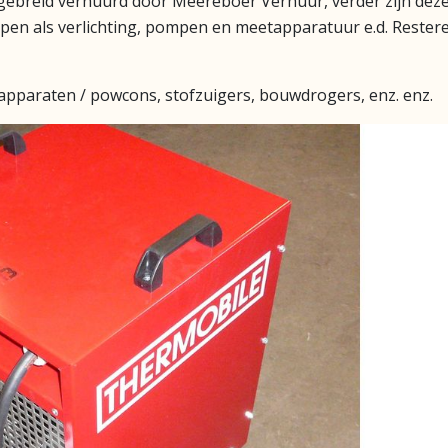
gebreid verhuurd door Meereboer Verhuur, verder zijn deze
pen als verlichting, pompen en meetapparatuur e.d. Rester
apparaten / powcons, stofzuigers, bouwdrogers, enz. enz.