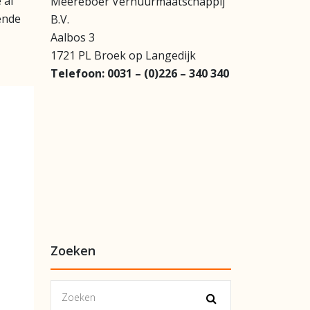
 al
Meereboer Verhuurmaatschappij
ende
B.V.
Aalbos 3
1721 PL Broek op Langedijk
Telefoon:
0031 – (0)226 – 340 340
Zoeken