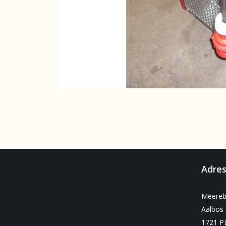
Adre
Meereb
Aalbos 
1721 P