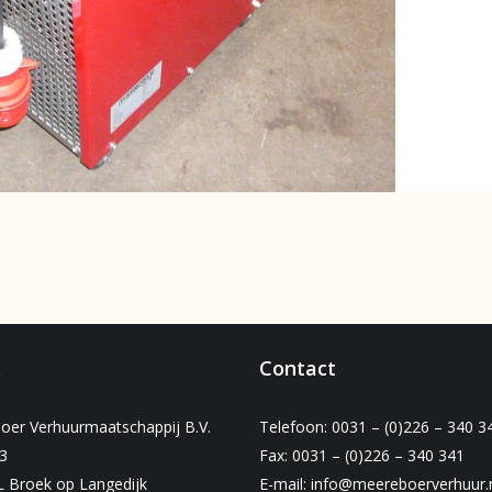
s
Contact
oer Verhuurmaatschappij B.V.
Telefoon: 0031 – (0)226 – 340 3
3
Fax: 0031 – (0)226 – 340 341
L Broek op Langedijk
E-mail:
info@meereboerverhuur.