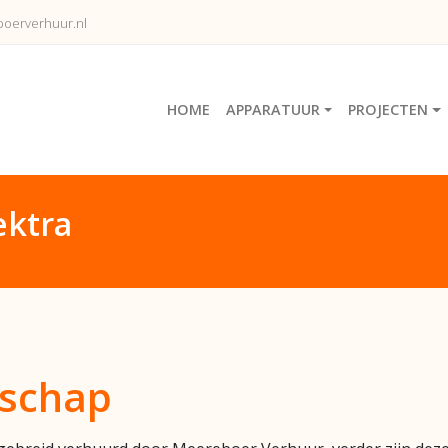
oerverhuur.nl
HOME
APPARATUUR
PROJECTEN
ektra
dschap