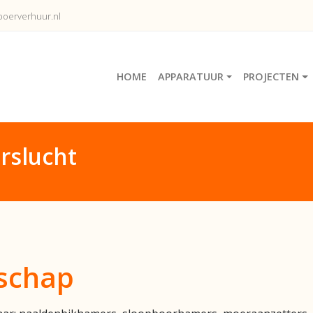
oerverhuur.nl
HOME
APPARATUUR
PROJECTEN
rslucht
dschap