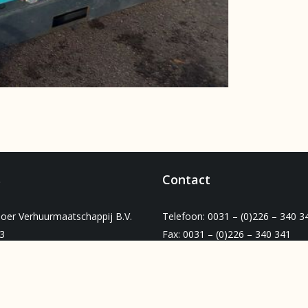
s
Contact
oer Verhuurmaatschappij B.V.
Telefoon: 0031 – (0)226 – 340 3
3
Fax: 0031 – (0)226 – 340 341
L Broek op Langedijk
E-mail:
info@meereboerverhuur.