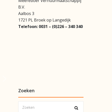
Meereboer Verhuurmaatschappij
B.V.
Aalbos 3
1721 PL Broek op Langedijk
Telefoon:
0031 – (0)226 – 340 340
Zoeken