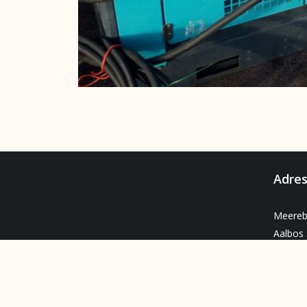
Adre
Meereb
Aalbos 
1721 P