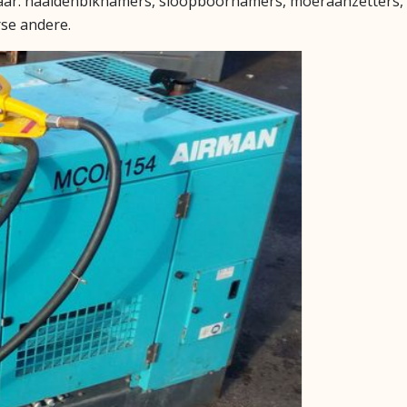
aar: naaldenbikhamers, sloopboorhamers, moeraanzetters,
se andere.