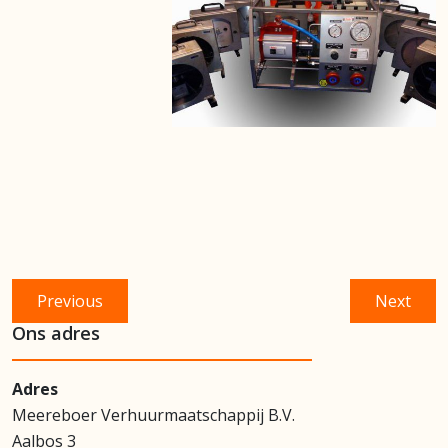
Bericht
Previous
Next
Previous
Next
navigatie
post:
post:
Ons adres
Adres
Meereboer Verhuurmaatschappij B.V.
Aalbos 3