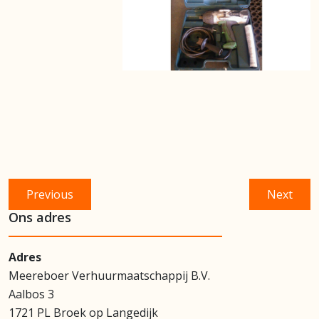
Bericht
Previous
Next
Previous
Next
navigatie
post:
post:
Ons adres
Adres
Meereboer Verhuurmaatschappij B.V.
Aalbos 3
1721 PL Broek op Langedijk