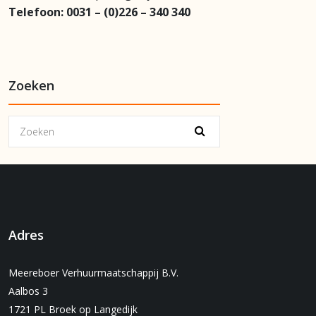
Telefoon:
0031 – (0)226 – 340 340
Zoeken
Adres
Meereboer Verhuurmaatschappij B.V.
Aalbos 3
1721 PL Broek op Langedijk