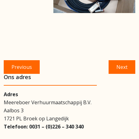
Bericht
Previous
Next
Previous
Next
navigatie
post:
post:
Ons adres
Adres
Meereboer Verhuurmaatschappij B.V.
Aalbos 3
1721 PL Broek op Langedijk
Telefoon:
0031 – (0)226 – 340 340