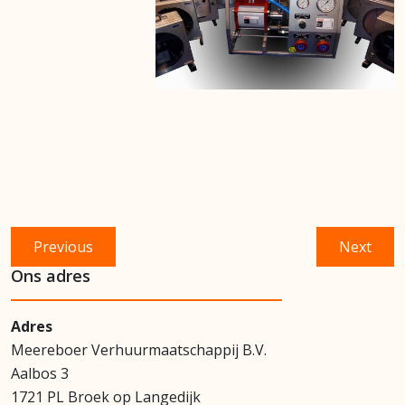
Bericht
Previous
Next
Previous
Next
navigatie
post:
post:
Ons adres
Adres
Meereboer Verhuurmaatschappij B.V.
Aalbos 3
1721 PL Broek op Langedijk