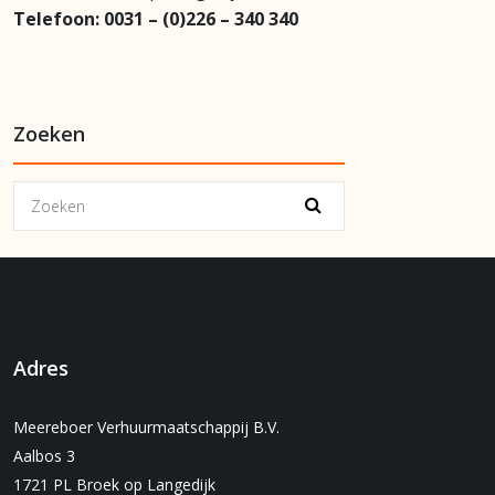
Telefoon:
0031 – (0)226 – 340 340
Zoeken
Adres
Meereboer Verhuurmaatschappij B.V.
Aalbos 3
1721 PL Broek op Langedijk