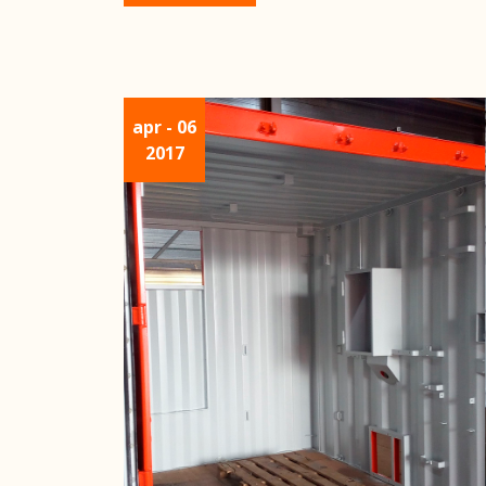
apr
- 06
2017