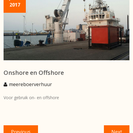
2017
Onshore en Offshore
meereboerverhuur
Voor gebruik on- en offshore
Bericht
Previous
Next
Previous
Next