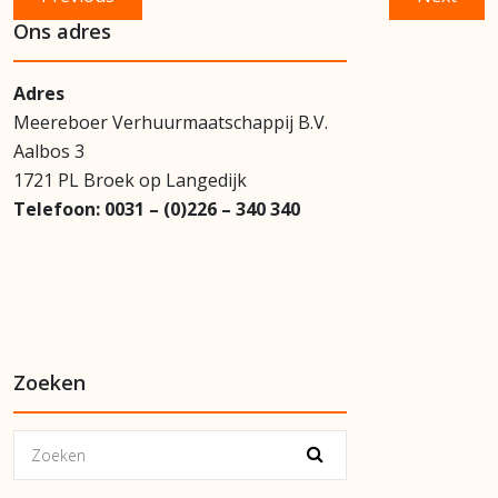
navigatie
post:
post:
Ons adres
Adres
Meereboer Verhuurmaatschappij B.V.
Aalbos 3
1721 PL Broek op Langedijk
Telefoon:
0031 – (0)226 – 340 340
Zoeken