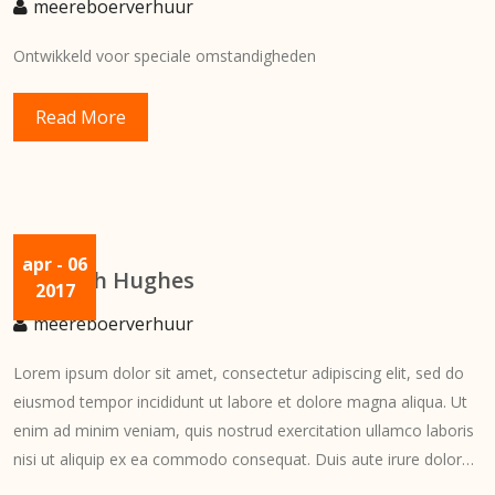
meereboerverhuur
Ontwikkeld voor speciale omstandigheden
Read More
apr
- 06
Deborah Hughes
2017
meereboerverhuur
Lorem ipsum dolor sit amet, consectetur adipiscing elit, sed do
eiusmod tempor incididunt ut labore et dolore magna aliqua. Ut
enim ad minim veniam, quis nostrud exercitation ullamco laboris
nisi ut aliquip ex ea commodo consequat. Duis aute irure dolor…