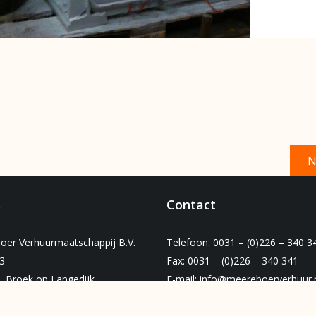
N
s
Contact
oer Verhuurmaatschappij B.V.
Telefoon: 0031 – (0)226 – 340 3
3
Fax: 0031 – (0)226 – 340 341
L Broek op Langedijk
E-mail:
info@meereboerverhuur.