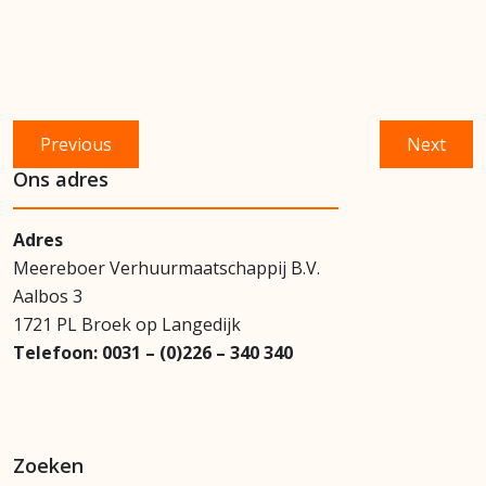
Bericht
Previous
Next
Previous
Next
navigatie
post:
post:
Ons adres
Adres
Meereboer Verhuurmaatschappij B.V.
Aalbos 3
1721 PL Broek op Langedijk
Telefoon:
0031 – (0)226 – 340 340
Zoeken