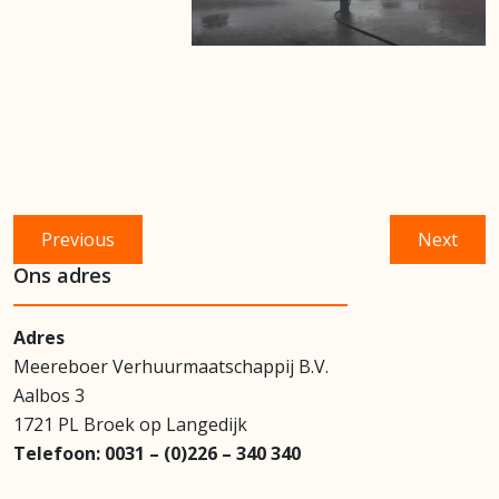
Bericht
Previous
Next
Previous
Next
navigatie
post:
post:
Ons adres
Adres
Meereboer Verhuurmaatschappij B.V.
Aalbos 3
1721 PL Broek op Langedijk
Telefoon:
0031 – (0)226 – 340 340