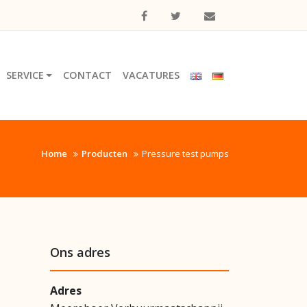
SERVICE
CONTACT
VACATURES
Home
Producten
Pressure test pumps
Ons adres
Adres