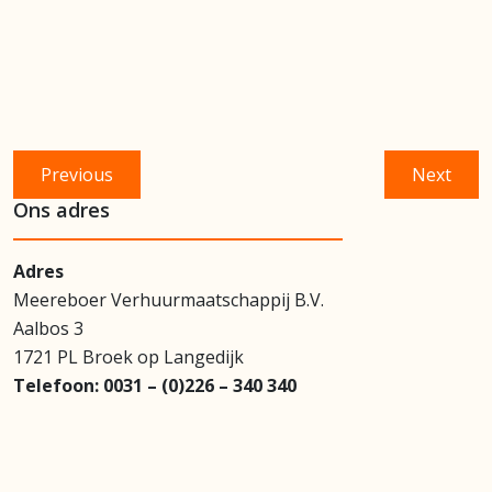
Bericht
Previous
Next
Previous
Next
navigatie
post:
post:
Ons adres
Adres
Meereboer Verhuurmaatschappij B.V.
Aalbos 3
1721 PL Broek op Langedijk
Telefoon:
0031 – (0)226 – 340 340