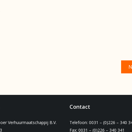
N
s
Contact
oer Verhuurmaatschappij B.V.
Telefoon: 0031 – (0)226 – 340 3
3
Fax: 0031 – (0)226 – 340 341