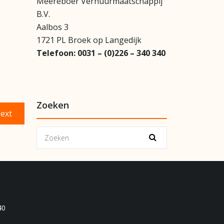
Meereboer Verhuurmaatschappij
B.V.
Aalbos 3
1721 PL Broek op Langedijk
Telefoon:
0031 – (0)226 – 340 340
Zoeken
Next
ext
post:
40