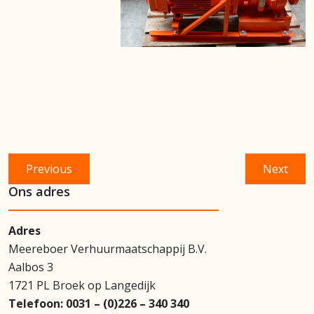
Bericht
Previous
Next
Previous
Next
navigatie
post:
post:
Ons adres
Adres
Meereboer Verhuurmaatschappij B.V.
Aalbos 3
1721 PL Broek op Langedijk
Telefoon:
0031 – (0)226 – 340 340