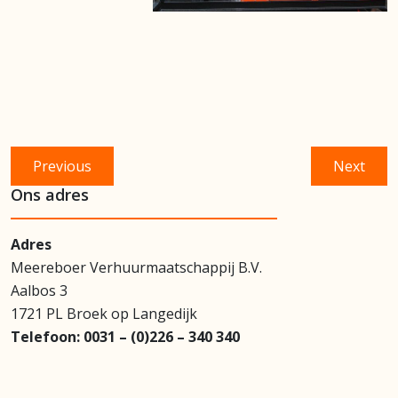
Bericht
Previous
Next
Previous
Next
navigatie
post:
post:
Ons adres
Adres
Meereboer Verhuurmaatschappij B.V.
Aalbos 3
1721 PL Broek op Langedijk
Telefoon:
0031 – (0)226 – 340 340