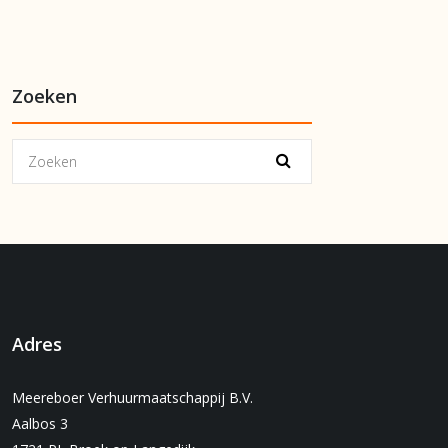
Zoeken
Adres
Meereboer Verhuurmaatschappij B.V.
Aalbos 3